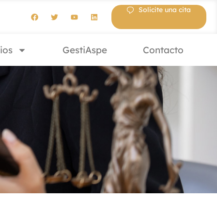
Solicite una cita
ios
GestiAspe
Contacto