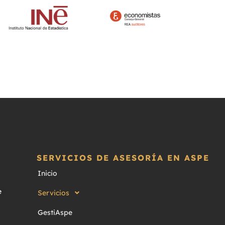
SERVICIOS DE ASESORÍA EN ASPE
Inicio
e
Servicios
GestiAspe