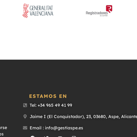
ESTAMOS EN
Tel: +34 965 49 41 99
Jaime I (El Conquistador), 23, 03680, Aspe, Alicant
arse
Email : info@gestiaspe.es
os